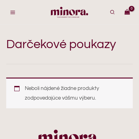
Preskočiť
na
obsah
Darčekové poukazy
Neboli nájdené žiadne produkty
zodpovedajúce vášmu výberu.