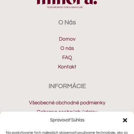
O Nás
Domov
O nás
FAQ
Kontakt
INFORMÁCIE
Všeobecné obchodné podmienky
Ochrana osobných údajov
Spravovať Súhlas
Cookies
Odstúpenie od zmluvy
Na poskytovanie tých najlepších skúseností používame technológie, ako sú