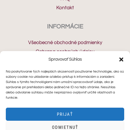
Kontakt
INFORMÁCIE
Všeobecné obchodné podmienky
Ochrana osobných údajov
Spravovať Súhlas
Cookies
Odstúpenie od zmluvy
Na poskytovanie tých najlepších skúseností používame technológie, ako sú
súbory cookie na ukladanie a/alebo prístup k informáciám o zariadení.
Reklamačný protokol
Súhlas s týmito technológiami nám umožní spracovávať údaje, ako je
správanie pri prehliadaní alebo jedinečné ID na tejto stránke. Nesúhlas
alebo odvolanie súhlasu môže nepriaznivo ovplyvniť určité vlastnosti a
KONTAKT
funkcie.
+421 910 462 772
PRIJAŤ
hello@minoranails.com
ODMIETNUŤ