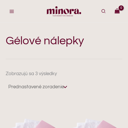
Preskočiť
na
obsah
Gélové nálepky
Zobrazujú sa 3 výsledky