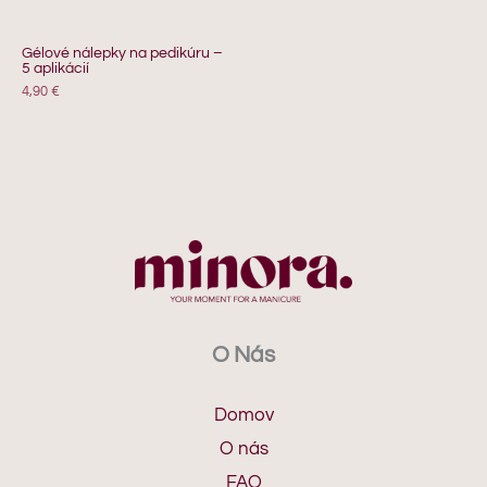
Gélové nálepky na pedikúru –
5 aplikácií
4,90
€
O Nás
Domov
O nás
FAQ