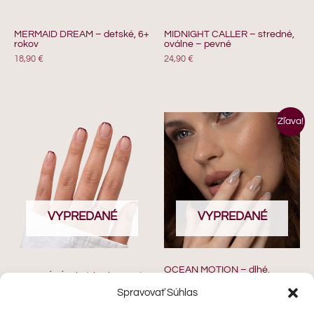
MERMAID DREAM – detské, 6+
MIDNIGHT CALLER – stredné,
rokov
oválne – pevné
18,90
€
24,90
€
Pôvodná
Aktuálna
Zľava!
cena
cena
bola:
je:
24,90 €.
12,90 €.
VYPREDANÉ
VYPREDANÉ
OCEAN MOTION – dlhé,
NUIT D’ÉTÉ – krátke, hranaté
oválne / balené vo vrecku
24,90
€
Spravovať Súhlas
24,90
€
12,90
€