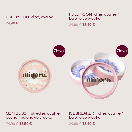
FULL MOON- dlhé, oválne /
FULL MOON- dlhé, oválne
balené vo vrecku
24,90
€
24,90
€
12,90
€
Pôvodná
Aktuálna
Pôvodná
Aktuálna
Zľava!
Zľava!
cena
cena
cena
cena
bola:
je:
bola:
je:
24,90 €.
12,90 €.
24,90 €.
12,90 €.
GEM BLISS – stredné, oválne –
ICEBREAKER – dlhé, oválne /
pevné / balené vo vrecku
balené vo vrecku
24,90
€
12,90
€
24,90
€
12,90
€