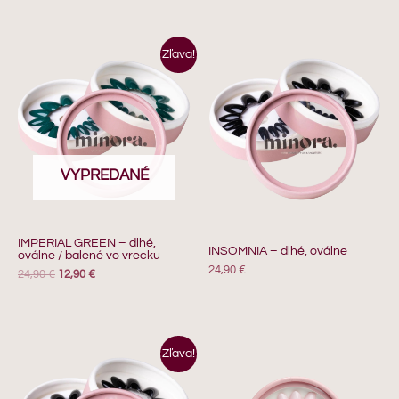
Pôvodná
Aktuálna
Zľava!
cena
cena
bola:
je:
24,90 €.
12,90 €.
VYPREDANÉ
IMPERIAL GREEN – dlhé,
INSOMNIA – dlhé, oválne
oválne / balené vo vrecku
24,90
€
24,90
€
12,90
€
Pôvodná
Aktuálna
Zľava!
cena
cena
bola:
je:
24,90 €.
12,90 €.