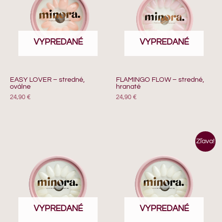
VYPREDANÉ
VYPREDANÉ
EASY LOVER – stredné,
FLAMINGO FLOW – stredné,
oválne
hranaté
24,90
€
24,90
€
Pôvodná
Aktuálna
Zľava!
cena
cena
bola:
je:
24,90 €.
12,90 €.
VYPREDANÉ
VYPREDANÉ