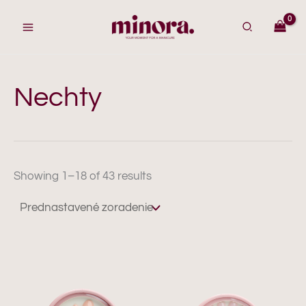
Preskočiť
na
obsah
Nechty
Showing 1–18 of 43 results