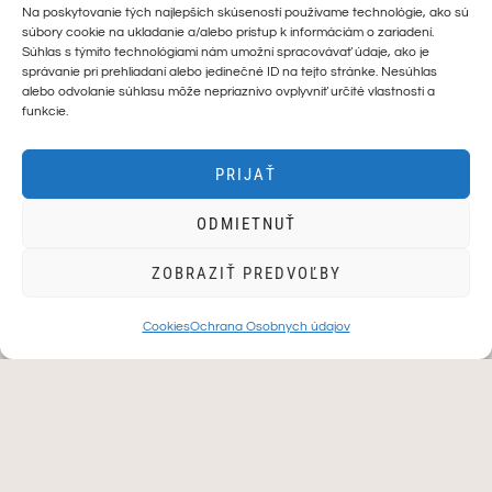
Na poskytovanie tých najlepších skúseností používame technológie, ako sú
súbory cookie na ukladanie a/alebo prístup k informáciám o zariadení.
Súhlas s týmito technológiami nám umožní spracovávať údaje, ako je
správanie pri prehliadaní alebo jedinečné ID na tejto stránke. Nesúhlas
alebo odvolanie súhlasu môže nepriaznivo ovplyvniť určité vlastnosti a
funkcie.
PRIJAŤ
VYPREDANÉ
ODMIETNUŤ
ZOBRAZIŤ PREDVOĽBY
OH LA LA – krátke, hranaté
PINK CLOUDS – pedikúra
Cookies
Ochrana Osobnych údajov
24,90
€
24,90
€
Pôvodná
Aktuálna
Zľava!
cena
cena
bola:
je:
24,90 €.
12,90 €.