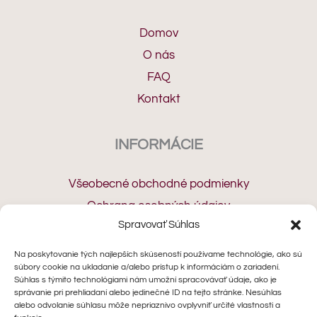
Domov
O nás
FAQ
Kontakt
INFORMÁCIE
Všeobecné obchodné podmienky
Ochrana osobných údajov
Spravovať Súhlas
Cookies
Odstúpenie od zmluvy
Na poskytovanie tých najlepších skúseností používame technológie, ako sú
súbory cookie na ukladanie a/alebo prístup k informáciám o zariadení.
Reklamačný protokol
Súhlas s týmito technológiami nám umožní spracovávať údaje, ako je
správanie pri prehliadaní alebo jedinečné ID na tejto stránke. Nesúhlas
alebo odvolanie súhlasu môže nepriaznivo ovplyvniť určité vlastnosti a