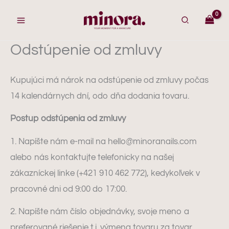
Preskočiť
na
obsah
Odstúpenie od zmluvy
Kupujúci má nárok na odstúpenie od zmluvy počas
14 kalendárnych dní, odo dňa dodania tovaru.
Postup odstúpenia od zmluvy
1. Napíšte nám e-mail na hello@minoranails.com
alebo nás kontaktujte telefonicky na našej
zákazníckej linke (+421 910 462 772), kedykoľvek v
pracovné dni od 9:00 do 17:00.
2. Napíšte nám číslo objednávky, svoje meno a
preferované riešenie t.j. výmena tovaru za tovar,