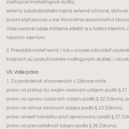
zaisťujúce marketingové služby,
externý subdodávatelia najmä externé účtovné, daňové a
právni zástupcovia a iné. Konkrétne spoločnosti a činn
Vaše osobné údaje môžeme zdieľať aj s našimi klientmi, a
takýmto klientom.
2. Prevádzkovateľ nemá / má v úmysle odovzdať osobné úd
krajinách sú poskytovatelia mailingových služieb / cloud
VII. Vaše práva
1. Za podmienok stanovených v Zákone máte
právo na prístup ku svojím osobným údajom podľa § 21
právo na opravu osobných údajov podľa § 22 Zákona, 
právo na výmaz osobných údajov podľa § 23 Zákona,
právo vzniesť námietku proti spracovaniu podľa § 27 Zá
právo na prenositeľnosť údajov podľa § 26 Zákona,