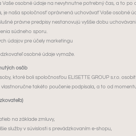
aše osobné údaje na nevyhnutne potrebný čas, a to po do
ná, je naša spoločnosť oprávnená uchovávať Vaše osobné 
íslušné právne predpisy nestanovujú vyššie dobu uchovávan
čenia súdneho sporu.
ch údajov pre účely marketingu
ádzkovateľ osobné údaje vymaže.
knutých osôb
soby, ktoré boli spoločnosťou ELISETTE GROUP s.r.o. osobi
 vlastnoručne takéto poučenie podpísala, a to od moment
zkovateľa)
latieb na základe zmluvy,
šie služby v súvislosti s prevádzkovaním e-shopu,