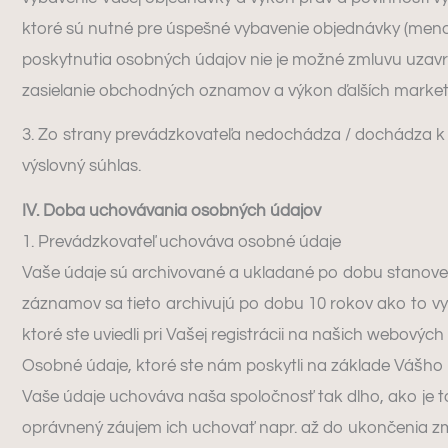
ktoré sú nutné pre úspešné vybavenie objednávky (meno 
poskytnutia osobných údajov nie je možné zmluvu uzavrieť
zasielanie obchodných oznamov a výkon ďalších marketi
3. Zo strany prevádzkovateľa nedochádza / dochádza k 
výslovný súhlas.
IV. Doba uchovávania osobných údajov
1. Prevádzkovateľ uchováva osobné údaje
Vaše údaje sú archivované a ukladané po dobu stanovenu
záznamov sa tieto archivujú po dobu 10 rokov ako to vyža
ktoré ste uviedli pri Vašej registrácii na našich webov
Osobné údaje, ktoré ste nám poskytli na základe Váš
Vaše údaje uchováva naša spoločnosť tak dlho, ako je t
oprávnený záujem ich uchovať napr. až do ukončenia zm