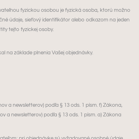
kovateľnou fyzickou osobou je fyzická osoba, ktorú možno
ačné údaje, sieťový identifikátor alebo odkazom na jeden
ity tejto fyzickej osoby.
al na základe plnenia Vašej objednávky.
a newsletterov) podľa § 13 ods. 1 písm. f) Zákona,
 a newsletterov) podľa § 13 ods. 1 písm. a) Zákona
vateľom; pri objednávke sú vyžadované osobné údaje,