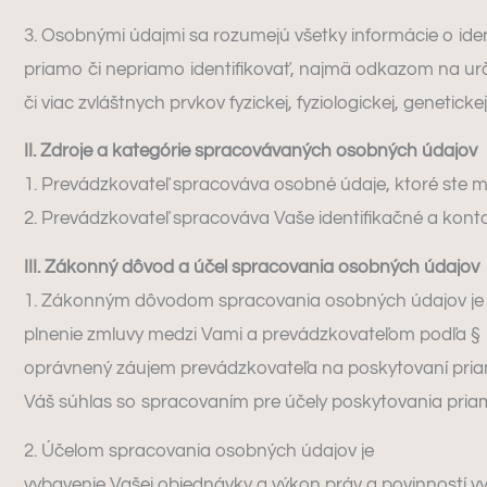
3. Osobnými údajmi sa rozumejú všetky informácie o ident
priamo či nepriamo identifikovať, najmä odkazom na určitý
či viac zvláštnych prvkov fyzickej, fyziologickej, genetick
II. Zdroje a kategórie spracovávaných osobných údajov
1. Prevádzkovateľ spracováva osobné údaje, ktoré ste mu
2. Prevádzkovateľ spracováva Vaše identifikačné a konta
III. Zákonný dôvod a účel spracovania osobných údajov
1. Zákonným dôvodom spracovania osobných údajov je
plnenie zmluvy medzi Vami a prevádzkovateľom podľa § 1
oprávnený záujem prevádzkovateľa na poskytovaní priam
Váš súhlas so spracovaním pre účely poskytovania pria
2. Účelom spracovania osobných údajov je
vybavenie Vašej objednávky a výkon práv a povinností 