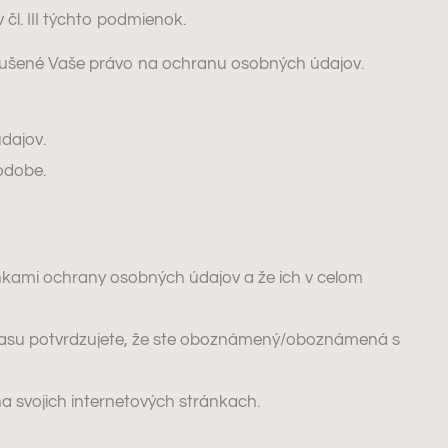
l. III týchto podmienok.
orušené Vaše právo na ochranu osobných údajov.
dajov.
podobe.
kami ochrany osobných údajov a že ich v celom
hlasu potvrdzujete, že ste oboznámený/oboznámená s
a svojich internetových stránkach.