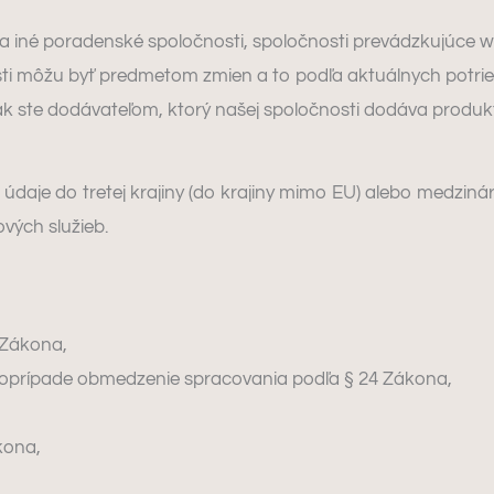
 iné poradenské spoločnosti, spoločnosti prevádzkujúce w
osti môžu byť predmetom zmien a to podľa aktuálnych potri
k ste dodávateľom, ktorý našej spoločnosti dodáva produkty 
aje do tretej krajiny (do krajiny mimo EU) alebo medzináro
ových služieb.
 Zákona,
poprípade obmedzenie spracovania podľa § 24 Zákona,
kona,