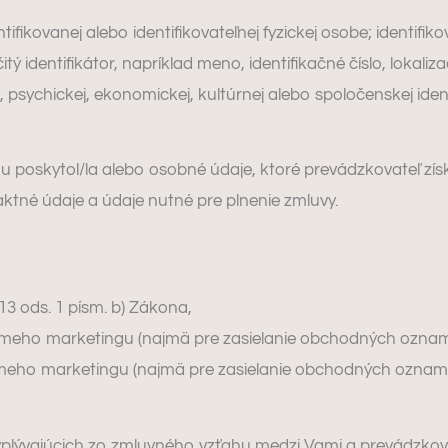
ifikovanej alebo identifikovateľnej fyzickej osobe; identifi
 identifikátor, napríklad meno, identifikačné číslo, lokaliz
ej, psychickej, ekonomickej, kultúrnej alebo spoločenskej ident
 poskytol/la alebo osobné údaje, ktoré prevádzkovateľ získ
ktné údaje a údaje nutné pre plnenie zmluvy.
3 ods. 1 písm. b) Zákona,
eho marketingu (najmä pre zasielanie obchodných oznamov 
meho marketingu (najmä pre zasielanie obchodných oznamov
vyplývajúcich zo zmluvného vzťahu medzi Vami a prevádzko