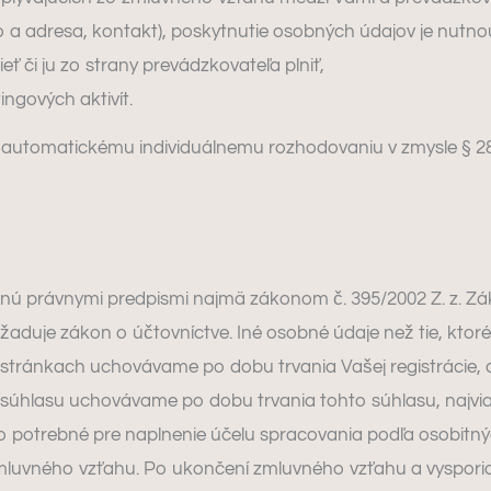
a adresa, kontakt), poskytnutie osobných údajov je nutnou
 či ju zo strany prevádzkovateľa plniť,
ngových aktivít.
automatickému individuálnemu rozhodovaniu v zmysle § 28
́ právnymi predpismi najmä zákonom č. 395/2002 Z. z. Záko
duje zákon o účtovníctve. Iné osobné údaje než tie, kto
ých stránkach uchovávame po dobu trvania Vašej registráci
ho súhlasu uchovávame po dobu trvania tohto súhlasu, najvi
o potrebné pre naplnenie účelu spracovania podľa osobitnýc
luvného vzťahu. Po ukončení zmluvného vzťahu a vysporiad