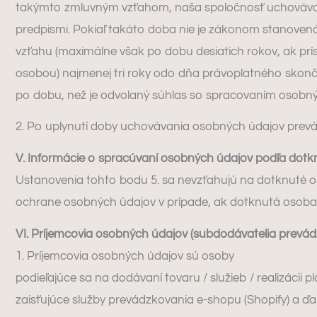
takýmto zmluvným vzťahom, naša spoločnosť uchováva V
predpismi. Pokiaľ takáto doba nie je zákonom stanove
vzťahu (maximálne však po dobu desiatich rokov, ak pr
osobou) najmenej tri roky odo dňa právoplatného skon
po dobu, než je odvolaný súhlas so spracovaním osobný
2. Po uplynutí doby uchovávania osobných údajov prev
V. Informácie o spracúvaní osobných údajov podľa dot
Ustanovenia tohto bodu 5. sa nevzťahujú na dotknuté o
ochrane osobných údajov v prípade, ak dotknutá osoba
VI. Príjemcovia osobných údajov (subdodávatelia prevád
1. Príjemcovia osobných údajov sú osoby
podieľajúce sa na dodávaní tovaru / služieb / realizácii p
zaisťujúce služby prevádzkovania e-shopu (Shopify) a ďal