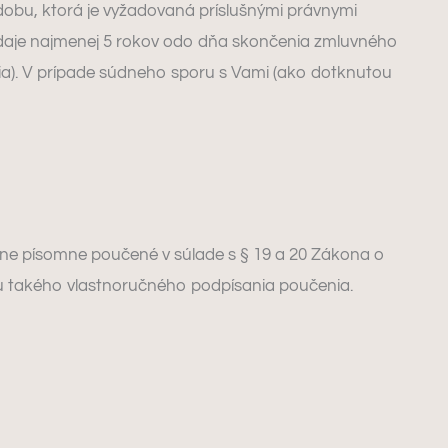
bu, ktorá je vyžadovaná príslušnými právnymi
údaje najmenej 5 rokov odo dňa skončenia zmluvného
ia). V prípade súdneho sporu s Vami (ako dotknutou
tne písomne poučené v súlade s § 19 a 20 Zákona o
u takého vlastnoručného podpísania poučenia.