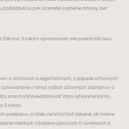
 požiadavkou pre uzavretie a plnenie zmluvy, bez
 Zákona. S takým spracovaním ste poskytol/la svoj
n o archívoch a registratúrach, v prípade účtovných
ré uchovávame v rámci našich účtovných záznamov a
e, aby sme mohli prevádzkovať Vami vytvorené konto.
ac 5 rokov.
h predpisov, a účelu na ktorý boli získané, ak máme
ania všetkých záväzkov plynúcich či súvisiacich s