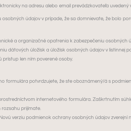
tronicky na adresu alebo email prevádzkovateľa uvedený v č
u osobných údajov v prípade, že sa domnievate, že bolo p
echnické a organizačné opatrenia k zabezpečeniu osobných ú
niu dátových úložísk a úložísk osobných údajov v listinnej 
 prístup len ním poverené osoby.
ho formulára potvrdzujete, že ste oboznámený/á s podmien
 prostredníctvom internetového formulára. Zaškrtnutím sú
rozsahu prijímate.
 Novú verziu podmienok ochrany osobných údajov zverejní n