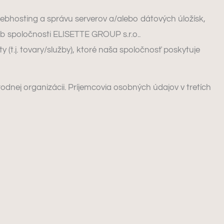
ebhosting a správu serverov a/alebo dátových úložísk,
eb spoločnosti ELISETTE GROUP s.r.o..
(t.j. tovary/služby), ktoré naša spoločnosť poskytuje
dnej organizácii. Príjemcovia osobných údajov v tretích