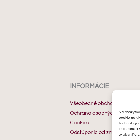
INFORMÁCIE
Všeobecné obchodné podmi
Na poskytova
Ochrana osobných údajov
cookie na uk
Cookies
technológiam
jedinečné ID
Odstúpenie od zmluvy
ovplyvniť urč