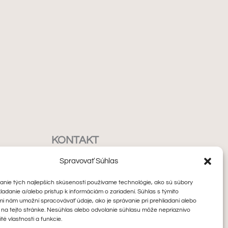
KONTAKT
Spravovať Súhlas
enky
+421 910 462 772
nie tých najlepších skúseností používame technológie, ako sú súbory
hello@minoranails.com
ladanie a/alebo prístup k informáciám o zariadení. Súhlas s týmito
i nám umožní spracovávať údaje, ako je správanie pri prehliadaní alebo
 na tejto stránke. Nesúhlas alebo odvolanie súhlasu môže nepriaznivo
ité vlastnosti a funkcie.