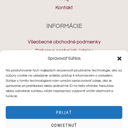
Kontakt
INFORMÁCIE
Všeobecné obchodné podmienky
Ochrana osobných údajov
Spravovať Súhlas
Cookies
Odstúpenie od zmluvy
Na poskytovanie tých najlepších skúseností používame technológie, ako sú
súbory cookie na ukladanie a/alebo prístup k informáciám o zariadení.
Reklamačný protokol
Súhlas s týmito technológiami nám umožní spracovávať údaje, ako je
správanie pri prehliadaní alebo jedinečné ID na tejto stránke. Nesúhlas
alebo odvolanie súhlasu môže nepriaznivo ovplyvniť určité vlastnosti a
KONTAKT
funkcie.
+421 910 462 772
PRIJAŤ
hello@minoranails.com
ODMIETNUŤ