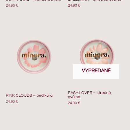
24,90
€
24,90
€
VYPREDANÉ
EASY LOVER – stredné,
PINK CLOUDS – pedikúra
oválne
24,90
€
24,90
€