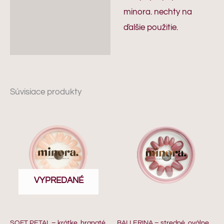
minora. nechty na
ďalšie použitie.
Súvisiace produkty
VYPREDANÉ
SOFT PETAL – krátke, hranaté
BALLERINA – stredné, oválne