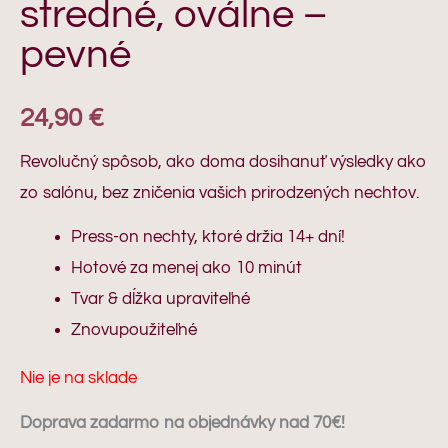
stredné, oválne –
pevné
24,90
€
Revolučný spôsob, ako doma dosihanuť výsledky ako
zo salónu, bez zničenia vašich prirodzených nechtov.
Press-on nechty, ktoré držia 14+ dní!
Hotové za menej ako 10 minút
Tvar & dĺžka upraviteľné
Znovupoužiteľné
Nie je na sklade
Doprava zadarmo na objednávky nad 70€!