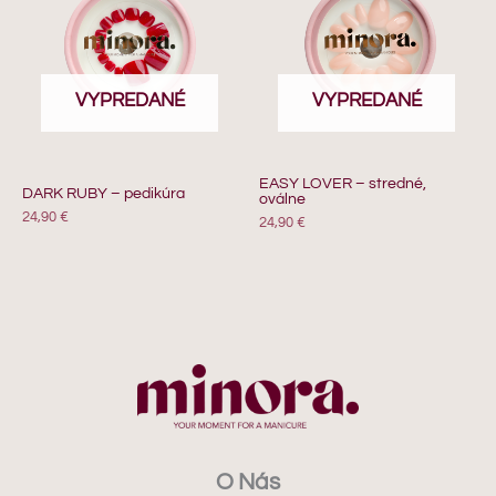
VYPREDANÉ
VYPREDANÉ
EASY LOVER – stredné,
DARK RUBY – pedikúra
oválne
24,90
€
24,90
€
O Nás