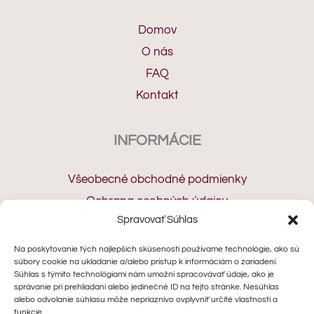
Domov
O nás
FAQ
Kontakt
INFORMÁCIE
Všeobecné obchodné podmienky
Ochrana osobných údajov
Spravovať Súhlas
Cookies
Odstúpenie od zmluvy
Na poskytovanie tých najlepších skúseností používame technológie, ako sú
súbory cookie na ukladanie a/alebo prístup k informáciám o zariadení.
Reklamačný protokol
Súhlas s týmito technológiami nám umožní spracovávať údaje, ako je
správanie pri prehliadaní alebo jedinečné ID na tejto stránke. Nesúhlas
alebo odvolanie súhlasu môže nepriaznivo ovplyvniť určité vlastnosti a
KONTAKT
funkcie.