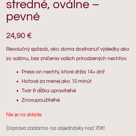
stredné, oválne –
pevné
24,90
€
Revolučný spôsob, ako doma dosihanuť výsledky ako
zo salónu, bez zničenia vašich prirodzených nechtov.
Press-on nechty, ktoré držia 14+ dní!
Hotové za menej ako 10 minút
Tvar & dĺžka upraviteľné
Znovupoužiteľné
Nie je na sklade
Doprava zadarmo na objednávky nad 70€!