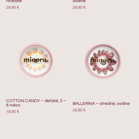
hranaté
oválne
24,90
€
24,90
€
COTTON CANDY – detské, 3 –
BALLERINA – stredné, oválne
6 rokov
24,90
€
18,90
€