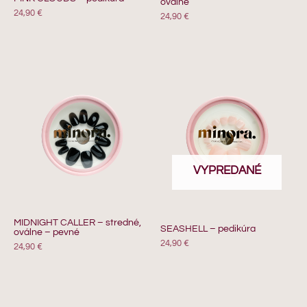
oválne
24,90
€
24,90
€
VYPREDANÉ
MIDNIGHT CALLER – stredné,
SEASHELL – pedikúra
oválne – pevné
24,90
€
24,90
€