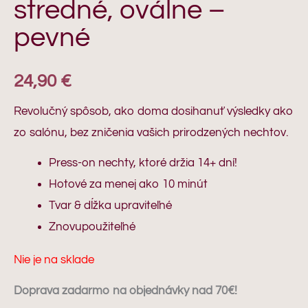
stredné, oválne –
pevné
24,90
€
Revolučný spôsob, ako doma dosihanuť výsledky ako
zo salónu, bez zničenia vašich prirodzených nechtov.
Press-on nechty, ktoré držia 14+ dní!
Hotové za menej ako 10 minút
Tvar & dĺžka upraviteľné
Znovupoužiteľné
Nie je na sklade
Doprava zadarmo na objednávky nad 70€!